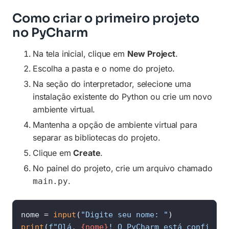
Como criar o primeiro projeto
no PyCharm
Na tela inicial, clique em
New Project
.
Escolha a pasta e o nome do projeto.
Na seção do interpretador, selecione uma
instalação existente do Python ou crie um novo
ambiente virtual.
Mantenha a opção de ambiente virtual para
separar as bibliotecas do projeto.
Clique em
Create
.
No painel do projeto, crie um arquivo chamado
.
main.py
nome = 
input
(
"Digite seu nome: "
print
(
f"Olá, 
{nome}
! O PyCharm está configura