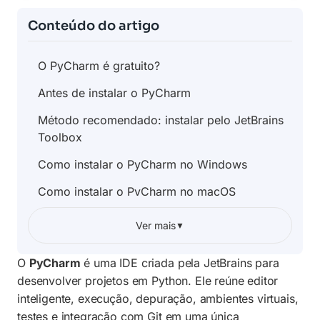
Conteúdo do artigo
O PyCharm é gratuito?
Antes de instalar o PyCharm
Método recomendado: instalar pelo JetBrains
Toolbox
Como instalar o PyCharm no Windows
Como instalar o PyCharm no macOS
Como instalar o PyCharm no Linux
Ver mais
▼
Como criar o primeiro projeto no PyCharm
O
PyCharm
é uma IDE criada pela JetBrains para
Como configurar o interpretador Python
desenvolver projetos em Python. Ele reúne editor
inteligente, execução, depuração, ambientes virtuais,
Como instalar bibliotecas no PyCharm
testes e integração com Git em uma única