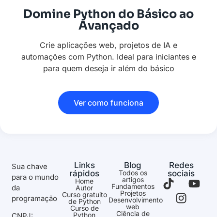
Domine Python do Básico ao
Avançado
Crie aplicações web, projetos de IA e
automações com Python. Ideal para iniciantes e
para quem deseja ir além do básico
Ver como funciona
Links
Blog
Redes
Sua chave
rápidos
Todos os
sociais
para o mundo
artigos
Home
Fundamentos
da
Autor
Projetos
Curso gratuito
programação
Desenvolvimento
de Python
web
Curso de
Ciência de
Python
CNPJ: