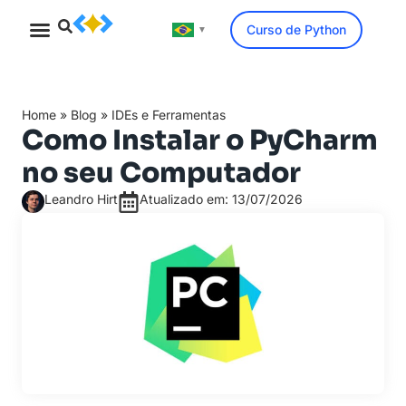
Curso de Python
▼
Minicurso Gratuito
Home
»
Blog
»
IDEs e Ferramentas
Como Instalar o PyCharm
no seu Computador
Leandro Hirt
Atualizado em: 13/07/2026