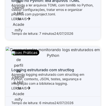
tomllib no Python: leia arquivos TOML
Aprenda a ler arquivos TOML com tomllib no Python,
validar configurações, tratar erros e organizar
projetos com pyproject.toml.
LER MAIS
Tempo de leitura: 7 minutos
24/07/2026
Boas Práticas
Logging estruturado com structlog
Aprenda logging estruturado com structlog em
Python, contexto, JSON, testes, segurança e
integração com a biblioteca logging.
LER MAIS
Tempo de leitura: 6 minutos
24/07/2026