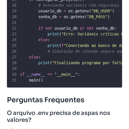
# Acessando variáveis com segurança
        usuario_db 
=
 os.getenv(
"
DB_USER
"
)
        senha_db 
=
 os.getenv(
"
DB_PASS
"
)
if
not
 usuario_db 
or
not
 senha_db:
print
(
"
Erro: Variáveis críticas DB_
else
:
print
(
f
"Conectando ao banco de dado
# Simulação de conexão segura aqui
else
:
print
(
"
Finalizando programa por falta d
if
__name__
==
"
__main__
"
:
    main()
Perguntas Frequentes
O arquivo .env precisa de aspas nos
valores?