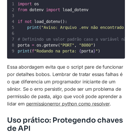
import
 os
from
 dotenv 
import
 load_dotenv
if
not
 load_dotenv():
print
(
"
Aviso: Arquivo .env não encontrado ou
# Definindo um valor padrão caso a variável não 
porta 
=
 os.getenv(
"
PORT
"
, 
"
8080
"
)
print
(
f
"Rodando na porta: 
{
porta
}
"
)
Essa abordagem evita que o script pare de funcionar
por detalhes bobos. Lembrar de tratar essas falhas é
o que diferencia um programador iniciante de um
sênior. Se o erro persistir, pode ser um problema de
permissão de pasta, algo que você pode aprender a
lidar em
permissionerror python como resolver
.
Uso prático: Protegendo chaves
de API