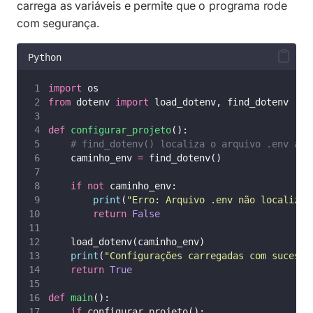
carrega as variáveis e permite que o programa rode
com segurança.
Python
import
 os
from
 dotenv 
import
 load_dotenv, find_dotenv
def
configurar_projeto
():
# find_dotenv() localiza o arquivo .env aut
    caminho_env 
=
 find_dotenv()
if
not
 caminho_env:
print
(
"
Erro: Arquivo .env não localizad
return
False
    load_dotenv(caminho_env)
print
(
"
Configurações carregadas com sucesso
return
True
def
main
():
if
 configurar_projeto():