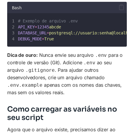
Bash
# Exemplo de arquivo .env
API_KEY
=
12345
abcde
DATABASE_URL
=
postgresql://usuario:senha@localhos
DEBUG_MODE
=
True
Dica de ouro:
Nunca envie seu arquivo
para o
.env
controle de versão (Git). Adicione
ao seu
.env
arquivo
. Para ajudar outros
.gitignore
desenvolvedores, crie um arquivo chamado
apenas com os nomes das chaves,
.env.example
mas sem os valores reais.
Como carregar as variáveis no
seu script
Agora que o arquivo existe, precisamos dizer ao