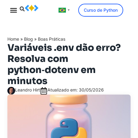
Curso de Python
▼
Minicurso Gratuito
Home
»
Blog
»
Boas Práticas
Variáveis .env dão erro?
Resolva com
python‑dotenv em
minutos
Leandro Hirt
Atualizado em: 30/05/2026