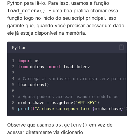
Python para lê-lo. Para isso, usamos a função
. É uma boa prática chamar essa
load_dotenv()
função logo no início do seu script principal. Isso
garante que, quando você precisar acessar um dado,
ele já esteja disponível na memória.
Python
import
 os
from
 dotenv 
import
 load_dotenv
# Carrega as variáveis do arquivo .env para o si
load_dotenv()
# Agora podemos acessar usando o módulo os
minha_chave 
=
 os.getenv(
"
API_KEY
"
)
print
(
f
"A chave carregada foi: 
{
minha_chave
}
"
)
Observe que usamos
em vez de
os.getenv()
acessar diretamente via dicionário