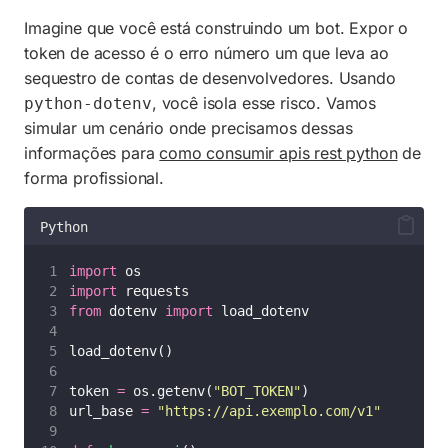
Imagine que você está construindo um bot. Expor o
token de acesso é o erro número um que leva ao
sequestro de contas de desenvolvedores. Usando
, você isola esse risco. Vamos
python-dotenv
simular um cenário onde precisamos dessas
informações para
como consumir apis rest python
de
forma profissional.
Python
import
 os
import
 requests
from
 dotenv 
import
 load_dotenv
load_dotenv()
token 
=
 os.getenv(
"
BOT_TOKEN
"
)
url_base 
=
"
https://api.exemplo.com/v1
"