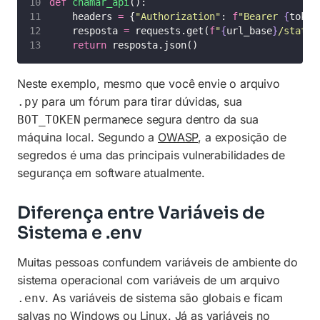
def
chamar_api
():
    headers 
=
 {
"
Authorization
"
: 
f
"Bearer 
{
token
    resposta 
=
 requests.get(
f
"
{
url_base
}
/status
return
 resposta.json()
Neste exemplo, mesmo que você envie o arquivo
para um fórum para tirar dúvidas, sua
.py
permanece segura dentro da sua
BOT_TOKEN
máquina local. Segundo a
OWASP
, a exposição de
segredos é uma das principais vulnerabilidades de
segurança em software atualmente.
Diferença entre Variáveis de
Sistema e .env
Muitas pessoas confundem variáveis de ambiente do
sistema operacional com variáveis de um arquivo
. As variáveis de sistema são globais e ficam
.env
salvas no Windows ou Linux. Já as variáveis no