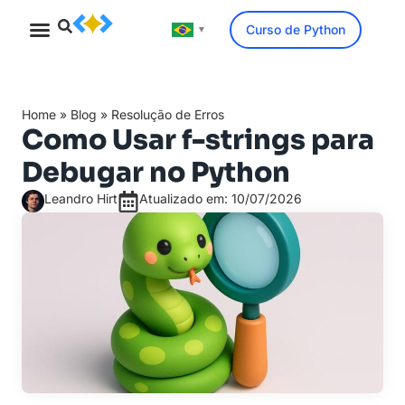
Curso de Python
▼
Minicurso Gratuito
Home
»
Blog
»
Resolução de Erros
Como Usar f-strings para
Debugar no Python
Leandro Hirt
Atualizado em: 10/07/2026