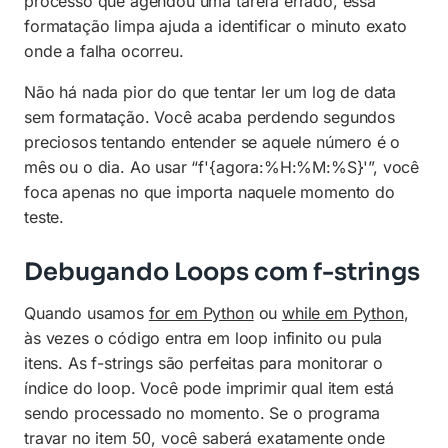
processo que agendou uma tarefa errado, essa
formatação limpa ajuda a identificar o minuto exato
onde a falha ocorreu.
Não há nada pior do que tentar ler um log de data
sem formatação. Você acaba perdendo segundos
preciosos tentando entender se aquele número é o
mês ou o dia. Ao usar “f'{agora:%H:%M:%S}'”, você
foca apenas no que importa naquele momento do
teste.
Debugando Loops com f-strings
Quando usamos
for em Python
ou
while em Python
,
às vezes o código entra em loop infinito ou pula
itens. As f-strings são perfeitas para monitorar o
índice do loop. Você pode imprimir qual item está
sendo processado no momento. Se o programa
travar no item 50, você saberá exatamente onde