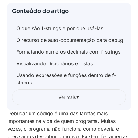
Conteúdo do artigo
O que são f-strings e por que usá-las
O recurso de auto-documentação para debug
Formatando números decimais com f-strings
Visualizando Dicionários e Listas
Usando expressões e funções dentro de f-
strings
A importância dos comentários durante o
Ver mais
▼
debug
Debugar um código é uma das tarefas mais
Comparando f-strings com o método
format()
importantes na vida de quem programa. Muitas
vezes, o programa não funciona como deveria e
Lidando com datas e horas no debug
precisamos descobrir o motivo. Existem ferramentas