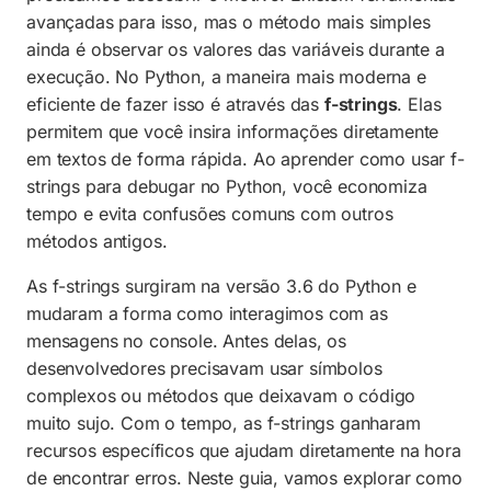
avançadas para isso, mas o método mais simples
Debugando Loops com f-strings
ainda é observar os valores das variáveis durante a
Tratando erros e exceções
execução. No Python, a maneira mais moderna e
eficiente de fazer isso é através das
f-strings
. Elas
Diferença entre debugar em tela e em
permitem que você insira informações diretamente
arquivos
em textos de forma rápida. Ao aprender como usar f-
Aprimorando suas habilidades de
strings para debugar no Python, você economiza
programação
tempo e evita confusões comuns com outros
métodos antigos.
Perguntas Frequentes (FAQ)
As f-strings surgiram na versão 3.6 do Python e
mudaram a forma como interagimos com as
mensagens no console. Antes delas, os
desenvolvedores precisavam usar símbolos
complexos ou métodos que deixavam o código
muito sujo. Com o tempo, as f-strings ganharam
recursos específicos que ajudam diretamente na hora
de encontrar erros. Neste guia, vamos explorar como