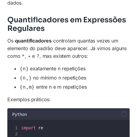
dados.
Quantificadores em Expressões
Regulares
Os
quantificadores
controlam quantas vezes um
elemento do padrão deve aparecer. Já vimos alguns
como
,
e
, mas existem outros:
*
+
?
exatamente n repetições
{n}
no mínimo n repetições
{n,}
entre n e m repetições
{n,m}
Exemplos práticos:
Python
import
 re