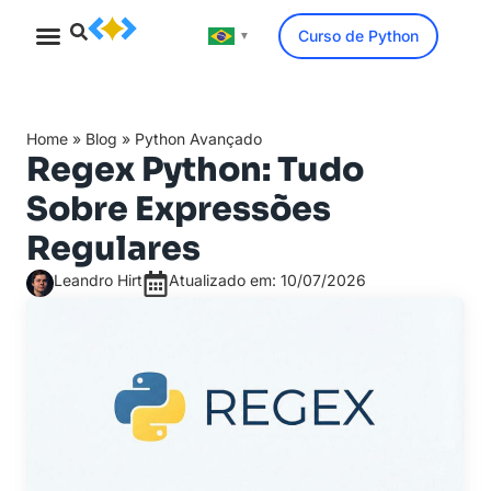
Curso de Python
▼
Minicurso Gratuito
Home
»
Blog
»
Python Avançado
Regex Python: Tudo
Sobre Expressões
Regulares
Leandro Hirt
Atualizado em: 10/07/2026