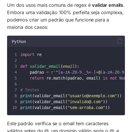
Um dos usos mais comuns de regex é
validar emails
.
Embora uma validação 100% perfeita seja complexa,
podemos criar um padrão que funcione para a
maioria dos casos:
Python
import
 re
def
validar_email
(
email
):
    padrao 
=
r
'
^
[a-zA-Z0-9._%+-]
+
@
[a-zA-Z0-9.-]
return
 re.match(padrao, email) 
is
not
None
# Testes
print
(validar_email(
"
usuario@exemplo.com
"
))    
print
(validar_email(
"
invalido@.com
"
))          
print
(validar_email(
"
sem-arroba.com
"
))         
Este padrão verifica se o email tem caracteres
válidos antes do @, um domínio válido após o @, e