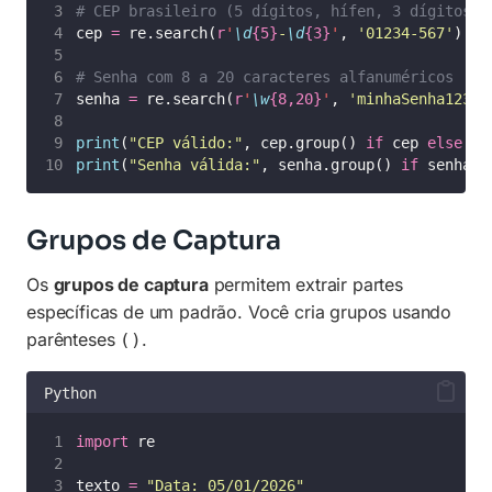
# CEP brasileiro (5 dígitos, hífen, 3 dígitos)
cep 
=
 re.search(
r
'
\d
{5}
-
\d
{3}
'
, 
'
01234-567
'
)
# Senha com 8 a 20 caracteres alfanuméricos
senha 
=
 re.search(
r
'
\w
{8,20}
'
, 
'
minhaSenha123
'
)
print
(
"
CEP válido:
"
, cep.group() 
if
 cep 
else
"
I
print
(
"
Senha válida:
"
, senha.group() 
if
 senha 
e
Grupos de Captura
Os
grupos de captura
permitem extrair partes
específicas de um padrão. Você cria grupos usando
parênteses
.
()
Python
import
 re
texto 
=
"
Data: 05/01/2026
"