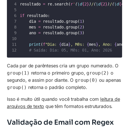
resultado 
=
 re.search(
r
'
(
\d
{2}
)
/
(
\d
{2}
)
/
(
\d
{4}
)
if
 resultado:
    dia 
=
 resultado.group(
1
)
    mes 
=
 resultado.group(
2
)
    ano 
=
 resultado.group(
3
)
print
(
f
"Dia: 
{
dia
}
, Mês: 
{
mes
}
, Ano: 
{
ano
}
"
# Saída: Dia: 05, Mês: 01, Ano: 2026
Cada par de parênteses cria um grupo numerado. O
retorna o primeiro grupo,
o
group(1)
group(2)
segundo, e assim por diante. O
ou apenas
group(0)
retorna o padrão completo.
group()
Isso é muito útil quando você trabalha com
leitura de
arquivos de texto
que têm formatos estruturados.
Validação de Email com Regex