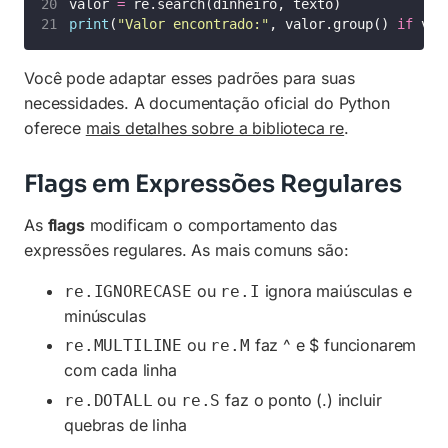
valor 
=
 re.search(dinheiro, texto)
print
(
"
Valor encontrado:
"
, valor.group() 
if
 val
Você pode adaptar esses padrões para suas
necessidades. A documentação oficial do Python
oferece
mais detalhes sobre a biblioteca re
.
Flags em Expressões Regulares
As
flags
modificam o comportamento das
expressões regulares. As mais comuns são:
ou
ignora maiúsculas e
re.IGNORECASE
re.I
minúsculas
ou
faz ^ e $ funcionarem
re.MULTILINE
re.M
com cada linha
ou
faz o ponto (.) incluir
re.DOTALL
re.S
quebras de linha