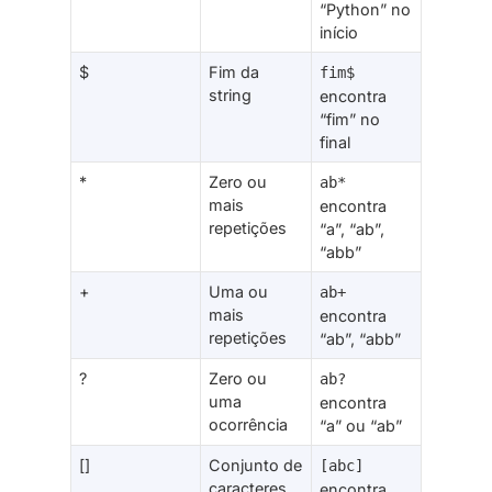
“Python” no
início
$
Fim da
fim$
string
encontra
“fim” no
final
*
Zero ou
ab*
mais
encontra
repetições
“a”, “ab”,
“abb”
+
Uma ou
ab+
mais
encontra
repetições
“ab”, “abb”
?
Zero ou
ab?
uma
encontra
ocorrência
“a” ou “ab”
[]
Conjunto de
[abc]
caracteres
encontra