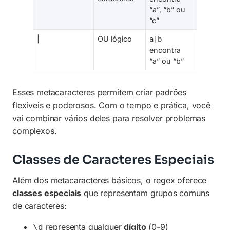
“a”, “b” ou
“c”
|
OU lógico
a|b
encontra
“a” ou “b”
Esses metacaracteres permitem criar padrões
flexíveis e poderosos. Com o tempo e prática, você
vai combinar vários deles para resolver problemas
complexos.
Classes de Caracteres Especiais
Além dos metacaracteres básicos, o regex oferece
classes especiais
que representam grupos comuns
de caracteres:
representa qualquer
dígito
(0-9)
\d