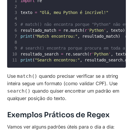
import
 re
texto 
=
"
Olá, meu Python é incrível!
"
# match() não encontra porque "Python" não está
resultado_match 
=
 re.match(
r
'
Python
'
, texto)
print
(
"
Match encontrou:
"
, resultado_match)  
# N
# search() encontra porque procura em toda a st
resultado_search 
=
 re.search(
r
'
Python
'
, texto)
print
(
"
Search encontrou:
"
, resultado_search.gro
Use
quando precisar verificar se a string
match()
inteira segue um formato (como validar CPF). Use
quando quiser encontrar um padrão em
search()
qualquer posição do texto.
Exemplos Práticos de Regex
Vamos ver alguns padrões úteis para o dia a dia: