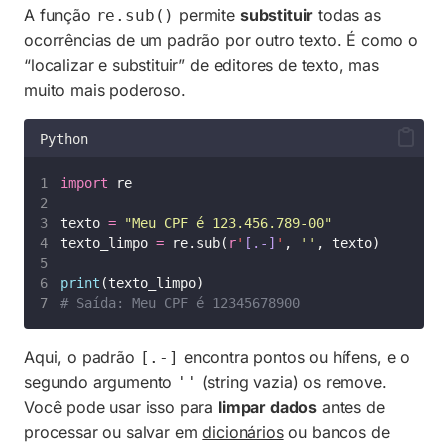
A função
permite
substituir
todas as
re.sub()
ocorrências de um padrão por outro texto. É como o
“localizar e substituir” de editores de texto, mas
muito mais poderoso.
Python
import
 re
texto 
=
"
Meu CPF é 123.456.789-00
"
texto_limpo 
=
 re.sub(
r
'
[.-]
'
, 
''
, texto)
print
(texto_limpo)
# Saída: Meu CPF é 12345678900
Aqui, o padrão
encontra pontos ou hífens, e o
[.-]
segundo argumento
(string vazia) os remove.
''
Você pode usar isso para
limpar dados
antes de
processar ou salvar em
dicionários
ou bancos de