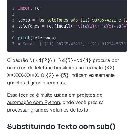
import
 re
texto 
=
"
Os telefones são (11) 98765-4321 e (21)
telefones 
=
 re.findall(
r
'
\(
\d
{2}\)
\d
{5}
-
\d
{4}
'
,
print
(telefones)
# Saída: ['(11) 98765-4321', '(21) 91234-5678']
O padrão
procura por
\(\d{2}\) \d{5}-\d{4}
números de telefone brasileiros no formato (XX)
XXXXX-XXXX. O
e
indicam exatamente
{2}
{5}
quantos dígitos queremos.
Essa técnica é muito usada em projetos de
automação com Python
, onde você precisa
processar grandes volumes de texto.
Substituindo Texto com sub()