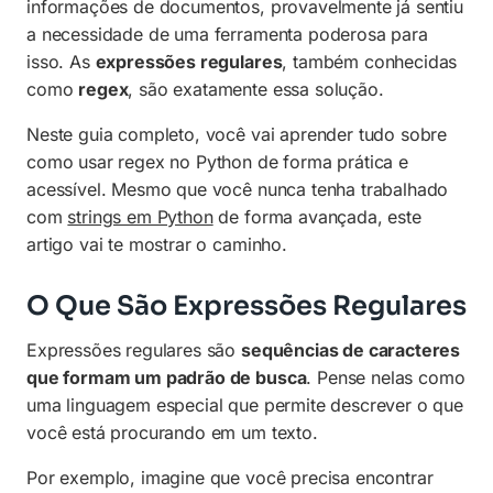
informações de documentos, provavelmente já sentiu
Grupos de Captura
a necessidade de uma ferramenta poderosa para
isso. As
expressões regulares
, também conhecidas
Validação de Email com Regex
como
regex
, são exatamente essa solução.
Diferença Entre match() e search()
Neste guia completo, você vai aprender tudo sobre
Exemplos Práticos de Regex
como usar regex no Python de forma prática e
acessível. Mesmo que você nunca tenha trabalhado
Flags em Expressões Regulares
com
strings em Python
de forma avançada, este
Perguntas Frequentes (FAQ)
artigo vai te mostrar o caminho.
O Que São Expressões Regulares
Expressões regulares são
sequências de caracteres
que formam um padrão de busca
. Pense nelas como
uma linguagem especial que permite descrever o que
você está procurando em um texto.
Por exemplo, imagine que você precisa encontrar