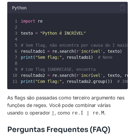
Python
import
 re
texto 
=
"
Python é INCRÍVEL
"
# Sem flag, não encontra por causa do I maiúscu
resultado1 
=
 re.search(
r
'
incrível
'
, texto)
print
(
"
Sem flag:
"
, resultado1)  
# None
# Com flag IGNORECASE, encontra
resultado2 
=
 re.search(
r
'
incrível
'
, texto, re.
I
print
(
"
Com flag:
"
, resultado2.group())  
# INCRÍ
As flags são passadas como terceiro argumento nas
funções de regex. Você pode combinar várias
usando o operador
, como
.
|
re.I | re.M
Perguntas Frequentes (FAQ)