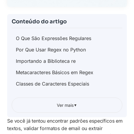
Conteúdo do artigo
O Que São Expressões Regulares
Por Que Usar Regex no Python
Importando a Biblioteca re
Metacaracteres Básicos em Regex
Classes de Caracteres Especiais
Função search() do Python
Ver mais
▼
Função findall() para Múltiplas Ocorrências
Substituindo Texto com sub()
Se você já tentou encontrar padrões específicos em
textos, validar formatos de email ou extrair
Quantificadores em Expressões Regulares