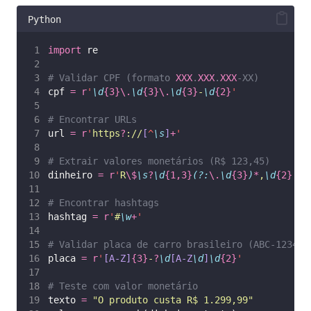
Python
import
 re
# Validar CPF (formato 
XXX
.
XXX
.
XXX
-XX)
cpf 
=
r
'
\d
{3}\.
\d
{3}\.
\d
{3}
-
\d
{2}
'
# Encontrar URLs
url 
=
r
'
https
?
://
[
^
\s
]
+
'
# Extrair valores monetários (R$ 123,45)
dinheiro 
=
r
'
R
\$
\s
?
\d
{1,3}
(?:
\.
\d
{3}
)
*
,
\d
{2}
'
# Encontrar hashtags
hashtag 
=
r
'
#
\w
+
'
# Validar placa de carro brasileiro (ABC-1234 o
placa 
=
r
'
[A-Z]
{3}
-
?
\d
[A-Z
\d
]
\d
{2}
'
# Teste com valor monetário
texto 
=
"
O produto custa R$ 1.299,99
"