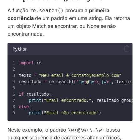
A função
procura a
primeira
re.search()
ocorrência
de um padrão em uma string. Ela retorna
um objeto Match se encontrar, ou None se não
encontrar nada.
Python
import
 re
texto 
=
"
Meu email é 
contato@exemplo.com
"
resultado 
=
 re.search(
r
'
\w
+
@
\w
+\.
\w
+
'
, texto)
if
 resultado:
print
(
"
Email encontrado:
"
, resultado.group()
else
:
print
(
"
Email não encontrado
"
)
Neste exemplo, o padrão
busca
\w+@\w+\.\w+
qualquer sequência de caracteres alfanuméricos,