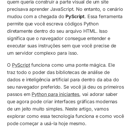
quem queria construir a parte visual de um site
Principais desafios e limitações atuais
precisava aprender JavaScript. No entanto, o cenário
mudou com a chegada do
Exemplos práticos para você testar
PyScript
. Essa ferramenta
permite que você escreva códigos Python
Como o PyScript ajuda na análise de dados
diretamente dentro do seu arquivo HTML. Isso
significa que o navegador consegue entender e
Dicas para escrever um código PyScript
executar suas instruções sem que você precise de
limpo
um servidor complexo para isso.
Considerações finais sobre o futuro do
Python na Web
O
PyScript
funciona como uma ponte mágica. Ele
traz todo o poder das bibliotecas de análise de
Perguntas Frequentes (FAQ)
dados e inteligência artificial para dentro da aba do
seu navegador preferido. Se você já deu os primeiros
passos em
Python para iniciantes
, vai adorar saber
que agora pode criar interfaces gráficas modernas
de um jeito muito simples. Neste artigo, vamos
explorar como essa tecnologia funciona e como você
pode começar a usá-la hoje mesmo.