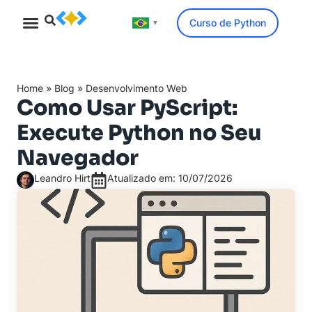
Curso de Python
▼
Minicurso Gratuito
Home
»
Blog
»
Desenvolvimento Web
Como Usar PyScript:
Execute Python no Seu
Navegador
Leandro Hirt
Atualizado em: 10/07/2026