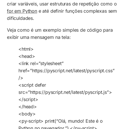
criar variáveis, usar estruturas de repetição como o
for em Python
e até definir funções complexas sem
dificuldades.
Veja como é um exemplo simples de código para
exibir uma mensagem na tela:
<html>
<head>
<link rel=”stylesheet”
href=”https://pyscript.net/latest/pyscript.css”
/>
<script defer
src=”https://pyscript.net/latest/pyscript.js”>
</script>
</head>
<body>
<py-script> print(“Olá, mundo! Este é o
Python no navegador.”) </py-script>