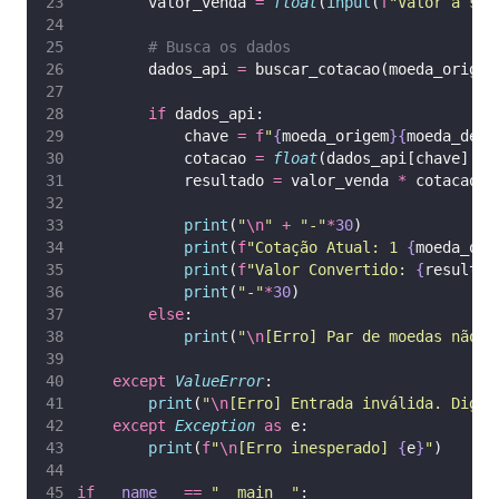
        valor_venda 
=
float
(
input
(
f
"Valor a ser
# Busca os dados
        dados_api 
=
 buscar_cotacao(moeda_origem
if
 dados_api:
            chave 
=
f
"
{
moeda_origem
}{
moeda_dest
            cotacao 
=
float
(dados_api[chave][
'
b
            resultado 
=
 valor_venda 
*
 cotacao
print
(
"
\n
"
+
"
-
"
*
30
)
print
(
f
"Cotação Atual: 1 
{
moeda_ori
print
(
f
"Valor Convertido: 
{
resultad
print
(
"
-
"
*
30
)
else
:
print
(
"
\n
[Erro] Par de moedas não e
except
ValueError
:
print
(
"
\n
[Erro] Entrada inválida. Digit
except
Exception
as
 e:
print
(
f
"
\n
[Erro inesperado] 
{
e
}
"
)
if
__name__
==
"
__main__
"
: