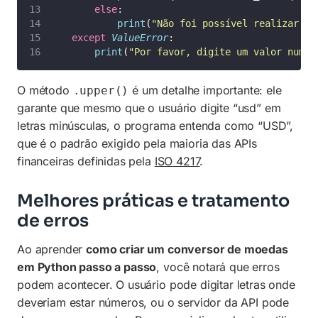
else
:
print
(
"
Não foi possível realizar a 
except
ValueError
:
print
(
"
Por favor, digite um valor numér
O método
é um detalhe importante: ele
.upper()
garante que mesmo que o usuário digite “usd” em
letras minúsculas, o programa entenda como “USD”,
que é o padrão exigido pela maioria das APIs
financeiras definidas pela
ISO 4217
.
Melhores práticas e tratamento
de erros
Ao aprender
como criar um conversor de moedas
em Python passo a passo
, você notará que erros
podem acontecer. O usuário pode digitar letras onde
deveriam estar números, ou o servidor da API pode