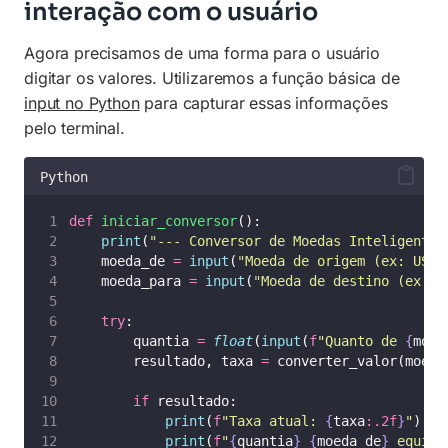
interação com o usuário
Agora precisamos de uma forma para o usuário
digitar os valores. Utilizaremos a função básica de
input no Python
para capturar essas informações
pelo terminal.
Python
def
iniciar_conversor
():
print
(
"
--- Conversor de Moedas Inteligente 
    moeda_de 
=
input
(
"
Moeda de origem (ex: USD)
    moeda_para 
=
input
(
"
Moeda de destino (ex: B
try
:
        quantia 
=
float
(
input
(
f
"Quanto de 
{
moed
        resultado, taxa 
=
 converter_valor(moeda
if
 resultado:
print
(
f
"Taxa atual: 
{
taxa
:.2f
}
"
)
print
(
f
"
{
quantia
}
{
moeda_de
}
 equiva