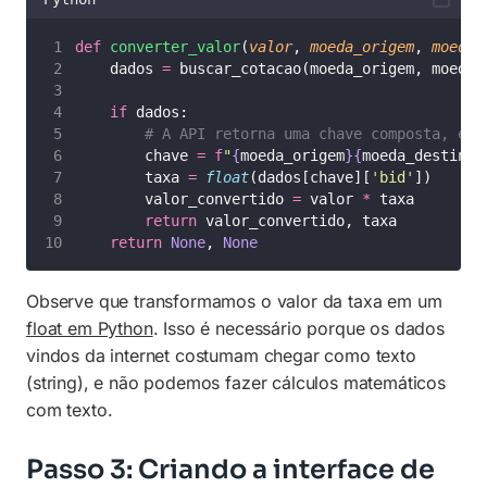
def
converter_valor
(
valor
, 
moeda_origem
, 
moeda_
    dados 
=
 buscar_cotacao(moeda_origem, moeda_
if
 dados:
# A API retorna uma chave composta, ex:
        chave 
=
f
"
{
moeda_origem
}{
moeda_destino
}
        taxa 
=
float
(dados[chave][
'
bid
'
])
        valor_convertido 
=
 valor 
*
 taxa
return
 valor_convertido, taxa
return
None
, 
None
Observe que transformamos o valor da taxa em um
float em Python
. Isso é necessário porque os dados
vindos da internet costumam chegar como texto
(string), e não podemos fazer cálculos matemáticos
com texto.
Passo 3: Criando a interface de