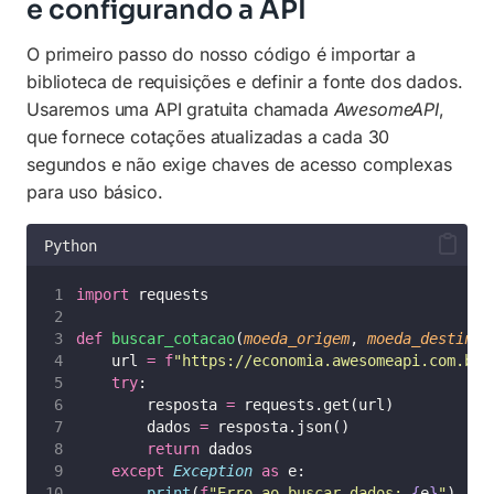
e configurando a API
O primeiro passo do nosso código é importar a
biblioteca de requisições e definir a fonte dos dados.
Usaremos uma API gratuita chamada
AwesomeAPI
,
que fornece cotações atualizadas a cada 30
segundos e não exige chaves de acesso complexas
para uso básico.
Python
import
 requests
def
buscar_cotacao
(
moeda_origem
, 
moeda_destino
)
    url 
=
f
"https://economia.awesomeapi.com.br/
try
:
        resposta 
=
 requests.get(url)
        dados 
=
 resposta.json()
return
 dados
except
Exception
as
 e:
print
(
f
"Erro ao buscar dados: 
{
e
}
"
)