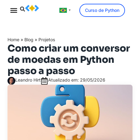
Curso de Python
▼
Minicurso Gratuito
Home
»
Blog
»
Projetos
Como criar um conversor
de moedas em Python
passo a passo
Leandro Hirt
Atualizado em: 29/05/2026