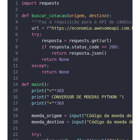
import
 requests
def
buscar_cotacao
(
origem
, 
destino
):
"""Faz a requisição para a API de câmbio.""
    url 
=
f
"https://economia.awesomeapi.com.br/
try
:
        resposta 
=
 requests.get(url)
if
 resposta.status_code 
==
200
:
return
 resposta.json()
return
None
except
:
return
None
def
main
():
print
(
"
=
"
*
30
)
print
(
"
 CONVERSOR DE MOEDAS PYTHON 
"
)
print
(
"
=
"
*
30
)
    moeda_origem 
=
input
(
"
Código da moeda de or
    moeda_destino 
=
input
(
"
Código da moeda de d
try
: